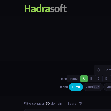
A
B
C
D
Harf:
Tümü
.com
.c
Uzantı:
Tümü
527
Filtre sonucu:
50
domain
— Sayfa 1/5