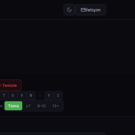
İletişim
 Temizle
T
U
V
W
X
Y
Z
Tümü
≤7
8–12
13+
r: