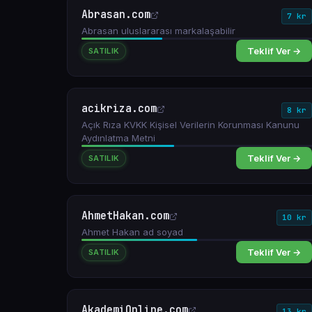
Abrasan.com
7 kr
Abrasan uluslararası markalaşabilir
Teklif Ver →
SATILIK
acikriza.com
8 kr
Açık Rıza KVKK Kişisel Verilerin Korunması Kanunu
Aydınlatma Metni
Teklif Ver →
SATILIK
AhmetHakan.com
10 kr
Ahmet Hakan ad soyad
Teklif Ver →
SATILIK
AkademiOnline.com
13 kr