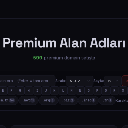
Premium Alan Adları
599
premium domain satışta
✕
Sırala:
Sayfa:
E
F
G
H
I
J
K
L
M
N
O
P
Q
R
S
om.tr
.net
.org
.biz
.info
.tr
Karakte
54
11
3
2
1
1