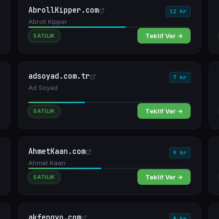
AbrollKipper.com
12 kr
Abroll Kipper
Teklif Ver →
SATILIK
adsoyad.com.tr
7 kr
Ad Soyad
Teklif Ver →
SATILIK
AhmetKaan.com
9 kr
Ahmet Kaan
Teklif Ver →
SATILIK
akfengyo.com
8 kr