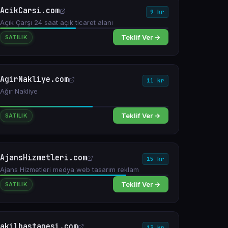
AcikCarsi.com
9 kr
Açık Çarşı 24 saat açık ticaret alanı
Teklif Ver →
SATILIK
AgirNakliye.com
11 kr
Ağır Nakliye
Teklif Ver →
SATILIK
AjansHizmetleri.com
15 kr
Ajans Hizmetleri medya web tasarım reklam
Teklif Ver →
SATILIK
akilhastanesi.com
13 kr