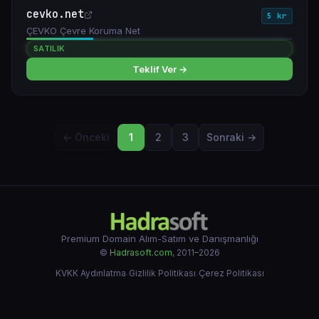
cevko.net
5 kr
ÇEVKO Çevre Koruma Net
SATILIK
Teklif Ver →
← Önceki
1
2
3
Sonraki →
Premium Domain Alım-Satım ve Danışmanlığı
©
Hadrasoft.com
, 2011–2026
KVKK Aydınlatma
·
Gizlilik Politikası
·
Çerez Politikası