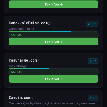
Teklif Ver →
CanakkaleEmlak.com
14 kr
Çanakkale Emlak
SATILIK
Teklif Ver →
CasCharge.com
9 kr
Cas Charge
SATILIK
Teklif Ver →
Caycim.com
6 kr
Çaycım - Çay fiyatları, çaykur rize kamelya, çay demleme