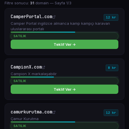
Filtre sonucu:
31
domain
— Sayfa 1/3
CamperPortal.com
12 kr
Camper Portal ingilizce almanca kamp kampçı karavan
uluslararası portalı
SATILIK
Teklif Ver →
CampionX.com
8 kr
Campion X markalaşabilir
SATILIK
Teklif Ver →
camurkurutma.com
12 kr
Çamur Kurutma
SATILIK