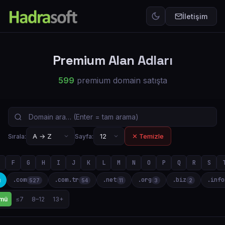
İletişim
Premium Alan Adları
599
premium domain satışta
✕ Temizle
Sırala:
Sayfa:
F
G
H
I
J
K
L
M
N
O
P
Q
R
S
.com
.com.tr
.net
.org
.biz
.info
ü
527
54
11
3
2
mü
≤7
8–12
13+