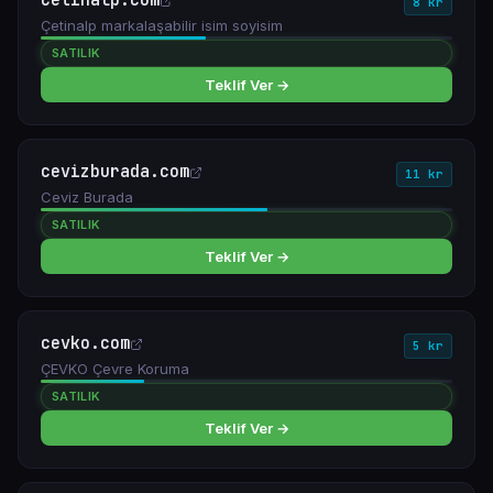
Cetinalp.com
8 kr
Çetinalp markalaşabilir isim soyisim
SATILIK
Teklif Ver →
cevizburada.com
11 kr
Ceviz Burada
SATILIK
Teklif Ver →
cevko.com
5 kr
ÇEVKO Çevre Koruma
SATILIK
Teklif Ver →