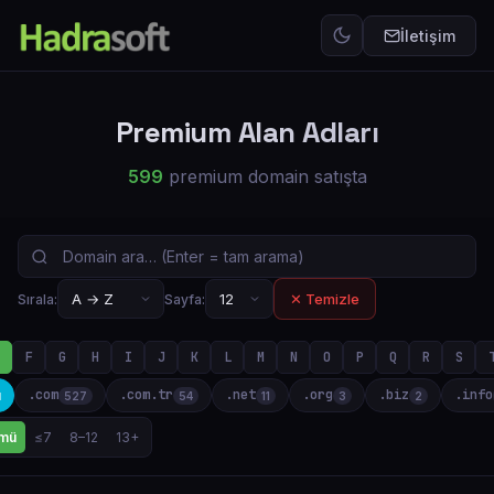
İletişim
Premium Alan Adları
599
premium domain satışta
✕ Temizle
Sırala:
Sayfa:
F
G
H
I
J
K
L
M
N
O
P
Q
R
S
.com
.com.tr
.net
.org
.biz
.info
ü
527
54
11
3
2
mü
≤7
8–12
13+