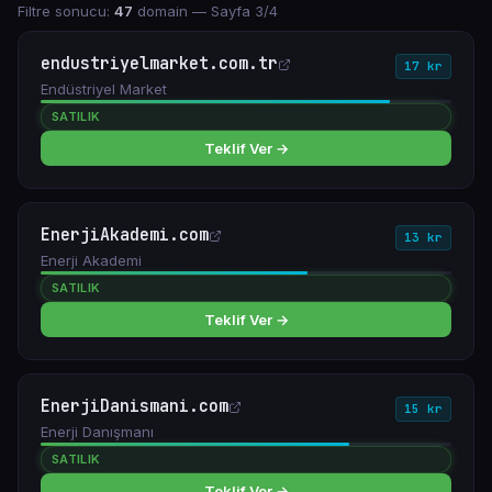
Filtre sonucu:
47
domain
— Sayfa 3/4
endustriyelmarket.com.tr
17 kr
Endüstriyel Market
SATILIK
Teklif Ver →
EnerjiAkademi.com
13 kr
Enerji Akademi
SATILIK
Teklif Ver →
EnerjiDanismani.com
15 kr
Enerji Danışmanı
SATILIK
Teklif Ver →