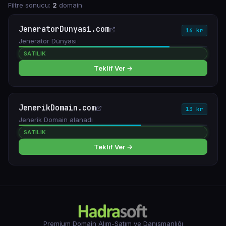
Filtre sonucu:
2
domain
JeneratorDunyasi.com
16 kr
Jenerator Dünyası
SATILIK
Teklif Ver →
JenerikDomain.com
13 kr
Jenerik Domain alanadı
SATILIK
Teklif Ver →
Premium Domain Alım-Satım ve Danışmanlığı