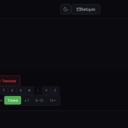
İletişim
 Temizle
T
U
V
W
X
Y
Z
Tümü
≤7
8–12
13+
r: