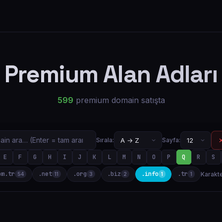
Premium Alan Adları
599
premium domain satışta
✕
Sırala:
Sayfa:
E
F
G
H
I
J
K
L
M
N
O
P
Q
R
S
om.tr
.net
.org
.biz
.info
.tr
Karakte
54
11
3
2
1
1