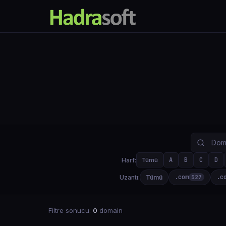
A
B
C
D
Harf:
Tümü
.com
.c
Uzantı:
Tümü
527
Filtre sonucu:
0
domain