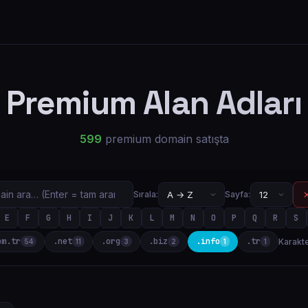
Premium Alan Adları
599
premium domain satışta
✕
Sırala:
Sayfa:
E
F
G
H
I
J
K
L
M
N
O
P
Q
R
S
om.tr
.net
.org
.biz
.info
.tr
Karakte
54
11
3
2
1
1