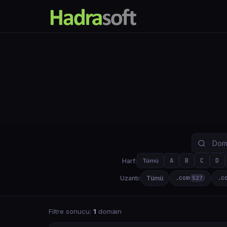
A
B
C
D
Harf:
Tümü
.com
.c
Uzantı:
Tümü
527
Filtre sonucu:
1
domain