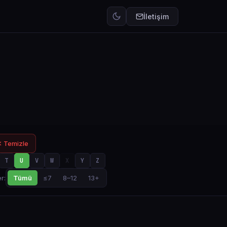
İletişim
 Temizle
T
U
V
W
X
Y
Z
Tümü
≤7
8–12
13+
r: