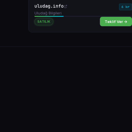
uludag.info
6 kr
Uludağ Bilgileri
Teklif Ver →
SATILIK