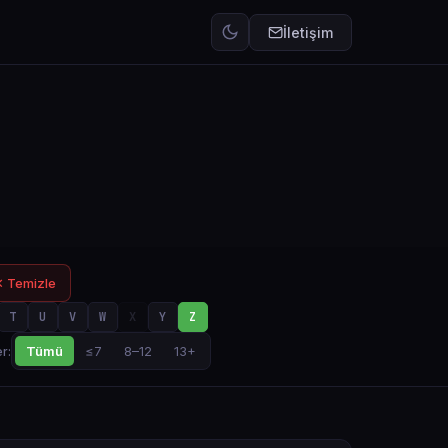
İletişim
 Temizle
T
U
V
W
X
Y
Z
Tümü
≤7
8–12
13+
r: