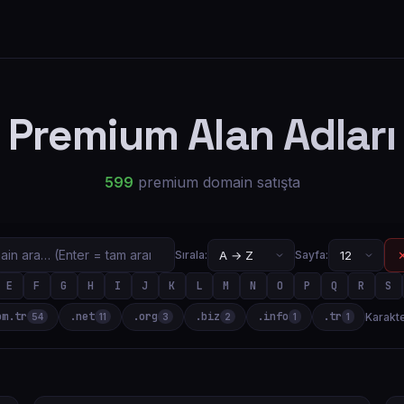
Premium Alan Adları
599
premium domain satışta
✕
Sırala:
Sayfa:
E
F
G
H
I
J
K
L
M
N
O
P
Q
R
S
om.tr
.net
.org
.biz
.info
.tr
Karakte
54
11
3
2
1
1