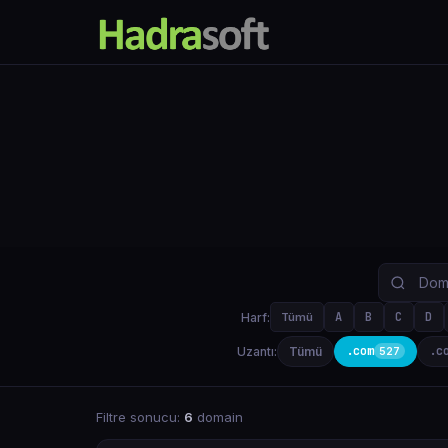
A
B
C
D
Harf:
Tümü
.com
.c
Uzantı:
Tümü
527
Filtre sonucu:
6
domain