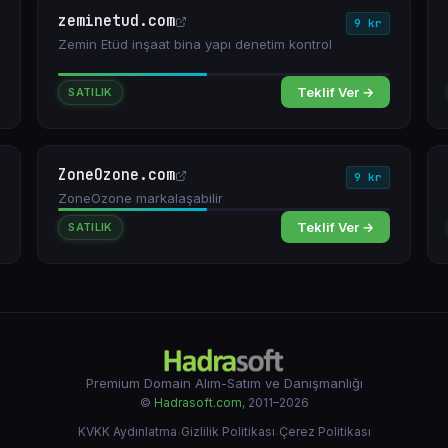
zeminetud.com
9 kr
Zemin Etüd inşaat bina yapı denetim kontrol
Teklif Ver →
SATILIK
ZoneOzone.com
9 kr
ZoneOzone markalaşabilir
Teklif Ver →
SATILIK
Premium Domain Alım-Satım ve Danışmanlığı
©
Hadrasoft.com
, 2011–2026
KVKK Aydınlatma
·
Gizlilik Politikası
·
Çerez Politikası