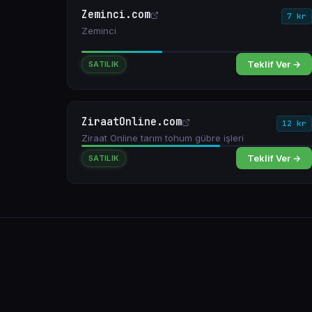
Zeminci.com
7 kr
Zeminci
Teklif Ver →
SATILIK
ZiraatOnline.com
12 kr
Ziraat Online tarım tohum gübre işleri
Teklif Ver →
SATILIK