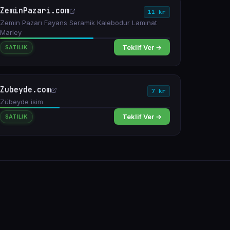
ZeminPazari.com
11 kr
Zemin Pazarı Fayans Seramik Kalebodur Laminat
Marley
Teklif Ver →
SATILIK
Zubeyde.com
7 kr
Zübeyde isim
Teklif Ver →
SATILIK