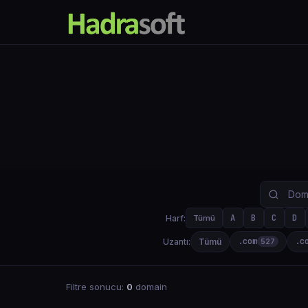
A
B
C
D
Harf:
Tümü
.com
.c
Uzantı:
Tümü
527
Filtre sonucu:
0
domain