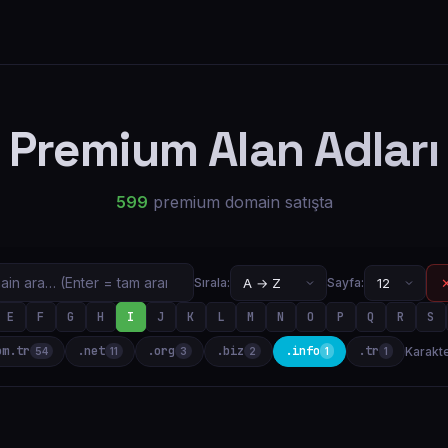
Premium Alan Adları
599
premium domain satışta
✕
Sırala:
Sayfa:
E
F
G
H
I
J
K
L
M
N
O
P
Q
R
S
om.tr
.net
.org
.biz
.info
.tr
Karakte
54
11
3
2
1
1