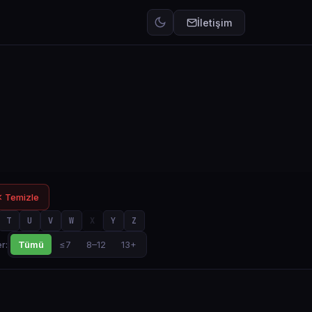
İletişim
 Temizle
T
U
V
W
X
Y
Z
Tümü
≤7
8–12
13+
r: