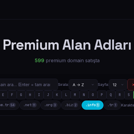
Premium Alan Adları
599
premium domain satışta
✕
Sırala:
Sayfa:
E
F
G
H
I
J
K
L
M
N
O
P
Q
R
S
om.tr
.net
.org
.biz
.info
.tr
Karakte
54
11
3
2
1
1