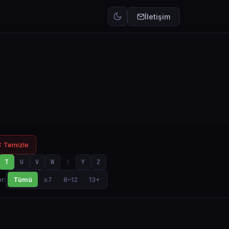
İletişim
 Temizle
T
U
V
W
X
Y
Z
Tümü
≤7
8–12
13+
r: