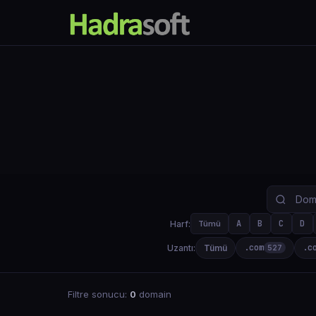
A
B
C
D
Harf:
Tümü
.com
.c
Uzantı:
Tümü
527
Filtre sonucu:
0
domain