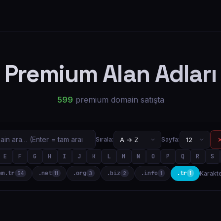
Premium Alan Adları
599
premium domain satışta
✕
Sırala:
Sayfa:
E
F
G
H
I
J
K
L
M
N
O
P
Q
R
S
om.tr
.net
.org
.biz
.info
.tr
Karakte
54
11
3
2
1
1