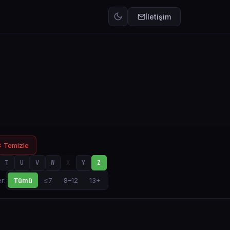
İletişim
 Temizle
T
U
V
W
X
Y
Z
Tümü
≤7
8–12
13+
r: