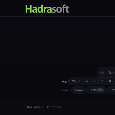
A
B
C
D
Harf:
Tümü
.com
.c
Uzantı:
Tümü
527
Filtre sonucu:
0
domain